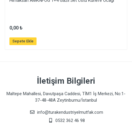
Himaksan AMKNFOG 1+4 Gazlı Set Üstü Künefe Ocağı
0,00 ₺
Sepete Ekle
İletişim Bilgileri
Maltepe Mahallesi, Davutpaşa Caddesi, TİM1 İş Merkezi, No:1-
37-48-48A Zeytinburnu/İstanbul
info@turakendustriyelmutfak.com
0532 362 46 98