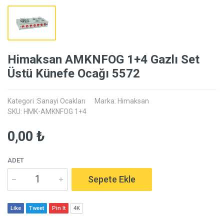
Himaksan AMKNFOG 1+4 Gazlı Set
Üstü Künefe Ocağı 5572
Kategori :Sanayi Ocakları
Marka: Himaksan
SKU: HMK-AMKNFOG 1+4
0,00 ₺
ADET
Sepete Ekle
Like
Tweet
Pin It
4K