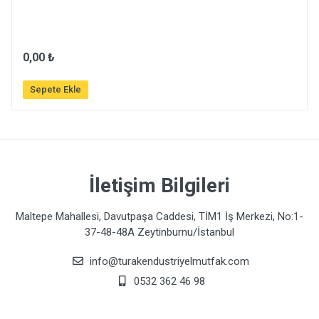
0,00 ₺
Sepete Ekle
İletişim Bilgileri
Maltepe Mahallesi, Davutpaşa Caddesi, TİM1 İş Merkezi, No:1-
37-48-48A Zeytinburnu/İstanbul
info@turakendustriyelmutfak.com
0532 362 46 98