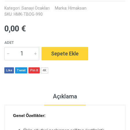
Kategori :Sanayi Ocakları
Marka: Himaksan
SKU: HMK-TBOG-990
0,00 €
ADET
Sepete Ekle
Like
Tweet
Pin It
4K
Açıklama
Genel Özellikler: