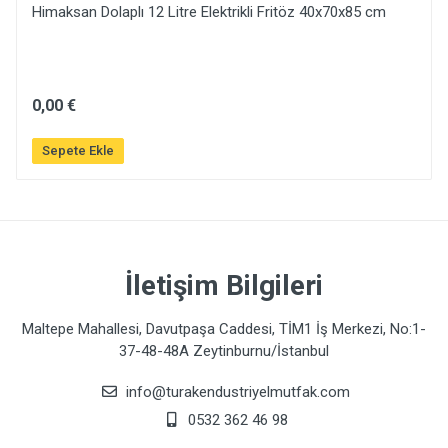
Himaksan Dolaplı 12 Litre Elektrikli Fritöz 40x70x85 cm
0,00 €
Sepete Ekle
İletişim Bilgileri
Maltepe Mahallesi, Davutpaşa Caddesi, TİM1 İş Merkezi, No:1-
37-48-48A Zeytinburnu/İstanbul
info@turakendustriyelmutfak.com
0532 362 46 98