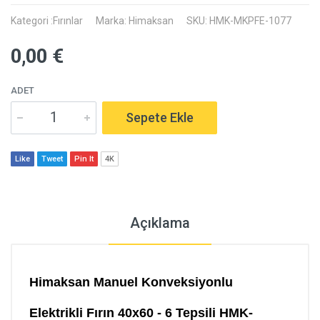
Kategori :Fırınlar
Marka: Himaksan
SKU: HMK-MKPFE-1077
0,00 €
ADET
Sepete Ekle
Like
Tweet
Pin It
4K
Açıklama
Himaksan Manuel
Konveksiyonlu
Elektrikli Fırın 40x60 - 6 Tepsili HMK-